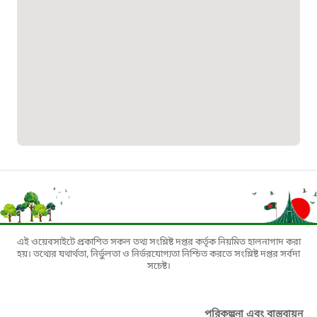
০১৯০৮৮৮৮৮৮৮
মাদকদ্রব্য নিয়ন্ত্রণ হটলাইন
১৬১১৩
জরুরী অভ্যন্তরীণ নৌ-পরিবহন হটলাইন
১৬৪৪৫
পাসপোর্ট বাতায়ন হটলাইন
এই ওয়েবসাইটে প্রকাশিত সকল তথ্য সংশ্লিষ্ট দপ্তর কর্তৃক নিয়মিত হালনাগাদ করা
১৬১৭১
হয়। তথ্যের যথার্থতা, নির্ভুলতা ও নির্ভরযোগ্যতা নিশ্চিত করতে সংশ্লিষ্ট দপ্তর সর্বদা
সচেষ্ট।
বাংলাদেশ মুক্তিযোদ্ধা কল্যাণ ট্রাস্ট
পরিকল্পনা এবং বাস্তবায়ন