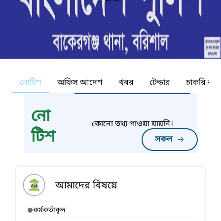
নোটিশ
অফিস আদেশ
খবর
টেন্ডার
চাকরি কর্ন
নো
কোনো তথ্য পাওয়া যায়নি।
টিশ
সকল
আমাদের বিষয়ে
কর্মকর্তাবৃন্দ